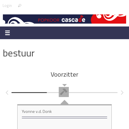
Skip
Search
Login
Search
to
for:
content
bestuur
Voorzitter
Yvonne v.d. Donk
Jer