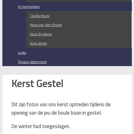
in memoriam
Clarita Moes
Hans van den Broek
Karel Engbers
Nola Wolfs
Links
Privacy statement
Kerst Gestel
Dit zijn fotos van ons kerst optreden tijdens de
opening van de jeu de boule baan in gestel.
De winter had toegeslagen.