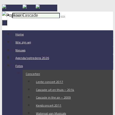
Skip
Login
to
Search
Search
content
for:
Skip
Home
to
Wie zijn wij
content
Nieuws
Agenda/optredens 2026
Fotos
Concerten
Lente concert 2017
Cascade uit en thuis – 2014
Cascade in the air – 2009
Kerstconcert 2011
Waterval van Musicals