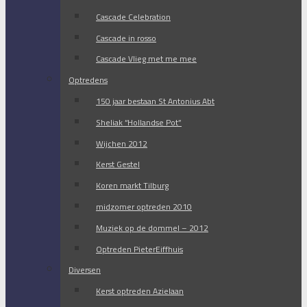
Cascade Celebration
Cascade in rosso
Cascade Vlieg met me mee
Optredens
150 jaar bestaan St Antonius Abt
Sheliak “Hollandse Pot”
Wijchen 2012
Kerst Gestel
Koren markt Tilburg
midzomer optreden 2010
Muziek op de dommel – 2012
Optreden PieterEiffhuis
Diversen
Kerst optreden Azielaan