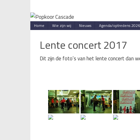
Skip
to
content
Skip
Home
Wie zijn wij
Nieuws
Agenda/optredens 2026
to
content
Lente concert 2017
Dit zijn de foto’s van het lente concert da