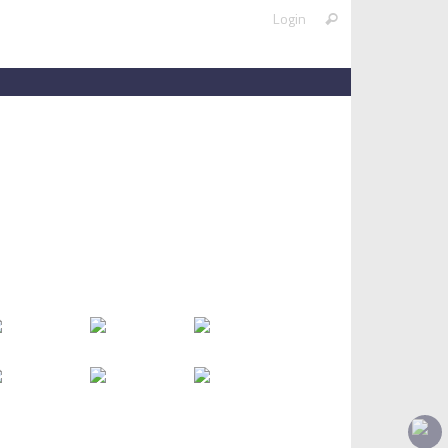
Search
Login
Search
for: