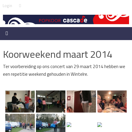
Skip
Search
Login
Search
to
for:
content
Koorweekend maart 2014
Ter voorbereiding op ons concert van 29 maart 2014 hebben we
een repetitie weekend gehouden in Wintelre.