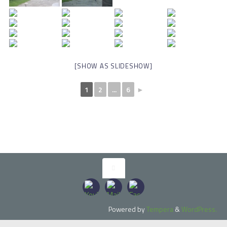
[SHOW AS SLIDESHOW]
1
2
...
6
►
Powered by
Tempera
&
WordPress.