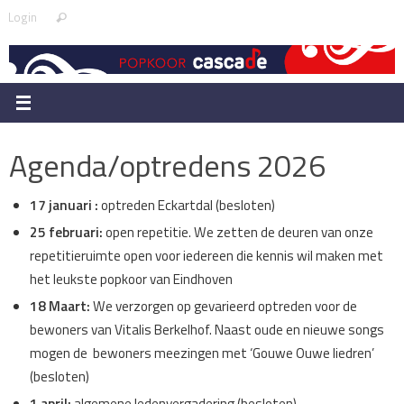
Skip
Search
Login
Search
to
for:
content
Agenda/optredens 2026
17 januari :
optreden Eckartdal (besloten)
25 februari:
open repetitie. We zetten de deuren van onze
repetitieruimte open voor iedereen die kennis wil maken met
het leukste popkoor van Eindhoven
18 Maart:
We verzorgen op gevarieerd optreden voor de
bewoners van Vitalis Berkelhof. Naast oude en nieuwe songs
mogen de bewoners meezingen met ‘Gouwe Ouwe liedren’
(besloten)
1 april:
algemene ledenvergadering (besloten)