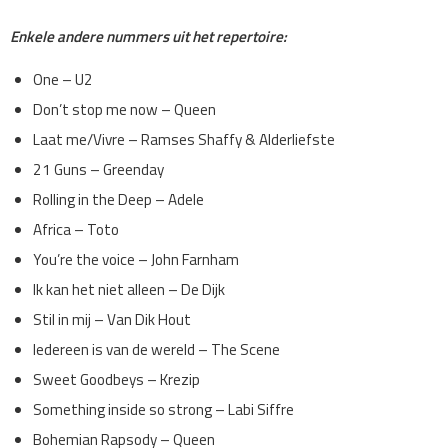
Enkele andere nummers uit het repertoire:
One – U2
Don’t stop me now – Queen
Laat me/Vivre – Ramses Shaffy & Alderliefste
21 Guns – Greenday
Rolling in the Deep – Adele
Africa – Toto
You’re the voice – John Farnham
Ik kan het niet alleen – De Dijk
Stil in mij – Van Dik Hout
Iedereen is van de wereld – The Scene
Sweet Goodbeys – Krezip
Something inside so strong – Labi Siffre
Bohemian Rapsody – Queen