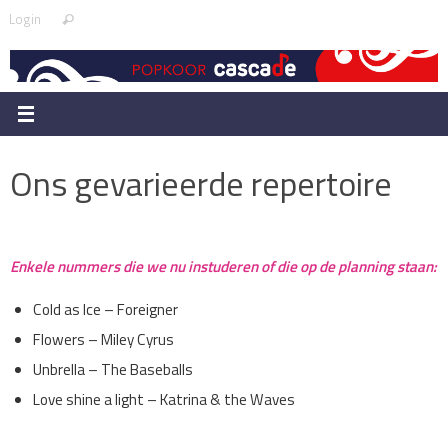
Skip
Search
Login
Search
to
for:
content
Ons gevarieerde repertoire
Enkele nummers die we nu instuderen of die op de planning staan:
Cold as Ice – Foreigner
Flowers – Miley Cyrus
Unbrella – The Baseballs
Love shine a light – Katrina & the Waves