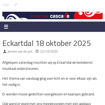
Skip
Search
Login
Search
to
for:
content
Eckartdal 18 oktober 2025
jeroen van de pol
22/10/2025
Afgelopen zaterdag mochten wij op Eckartdal de kerkdienst
muzikaal ondersteunen.
Het thema van vandaag ging over licht en er voor elkaar zijn als
het nodig is.
Er werden mooie gedichten voorgelezen en kaarsjes gebrand.
Ook werd er goed met ons meegezongen met een applaus