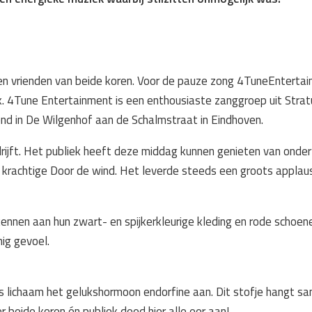
n vrienden van beide koren. Voor de pauze zong 4TuneEntertainm
iek. 4Tune Entertainment is een enthousiaste zanggroep uit Str
nd in De Wilgenhof aan de Schalmstraat in Eindhoven.
 drijft. Het publiek heeft deze middag kunnen genieten van ond
 krachtige Door de wind. Het leverde steeds een groots applaus
nen aan hun zwart- en spijkerkleurige kleding en rode schoene
ig gevoel.
ns lichaam het gelukshormoon endorfine aan. Dit stofje hangt s
r beide koren én publiek deed hier alle eer aan!