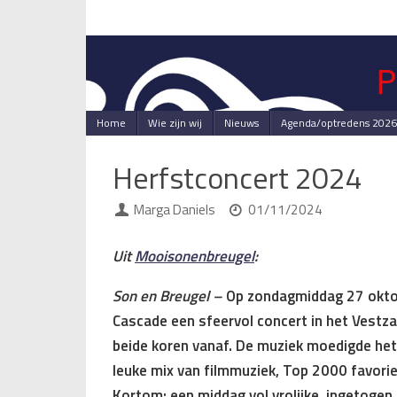
Skip
to
content
Skip
Home
Wie zijn wij
Nieuws
Agenda/optredens 2026
to
content
Herfstconcert 2024
Marga Daniels
01/11/2024
Uit
Mooisonenbreuge
l
:
Son en Breugel –
Op zondagmiddag 27 okto
Cascade een sfeervol concert in het Vestza
beide koren vanaf. De muziek moedigde he
leuke mix van filmmuziek, Top 2000 favori
Kortom: een middag vol vrolijke, ingetogen