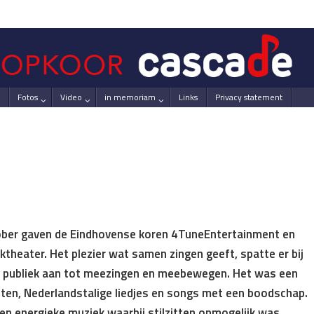
Fotos
Video
in memoriam
Links
Privacy statement
ber gaven de Eindhovense koren 4TuneEntertainment en
ktheater. Het plezier wat samen zingen geeft, spatte er bij
t publiek aan tot meezingen en meebewegen. Het was een
eten, Nederlandstalige liedjes en songs met een boodschap.
 en energieke muziek waarbij stilzitten onmogelijk was.