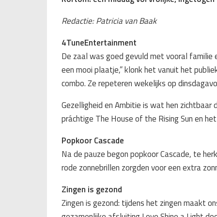
Redactie: Patricia van Baak
4TuneEntertainment
De zaal was goed gevuld met vooral familie e
een mooi plaatje,” klonk het vanuit het publ
combo. Ze repeteren wekelijks op dinsdagavo
Gezelligheid en Ambitie is wat hen zichtbaar
práchtige The House of the Rising Sun en het
Popkoor Cascade
Na de pauze begon popkoor Cascade, te herken
rode zonnebrillen zorgden voor een extra zonn
Zingen is gezond
Zingen is gezond: tijdens het zingen maakt o
gezamenlijke afsluiting Love Shine a Light doo