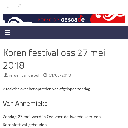
Skip
Search
Login
Search
to
for:
content
Koren festival oss 27 mei
2018
jeroen van de pol
01/06/2018
2 reakties over het optreden van afgelopen zondag.
Van Annemieke
Zondag 27 mei werd in Oss voor de tweede keer een
Korenfestival gehouden.