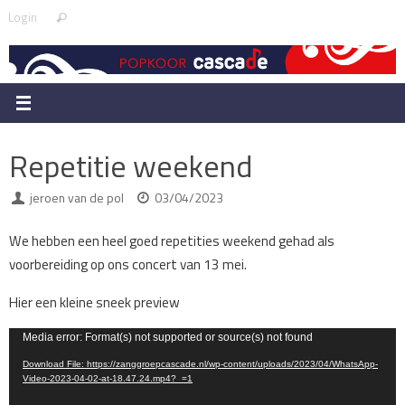
Skip
Search
Login
Search
to
for:
content
Repetitie weekend
jeroen van de pol
03/04/2023
We hebben een heel goed repetities weekend gehad als
voorbereiding op ons concert van 13 mei.
Hier een kleine sneek preview
Video
Media error: Format(s) not supported or source(s) not found
Player
Download File: https://zanggroepcascade.nl/wp-content/uploads/2023/04/WhatsApp-
Video-2023-04-02-at-18.47.24.mp4?_=1