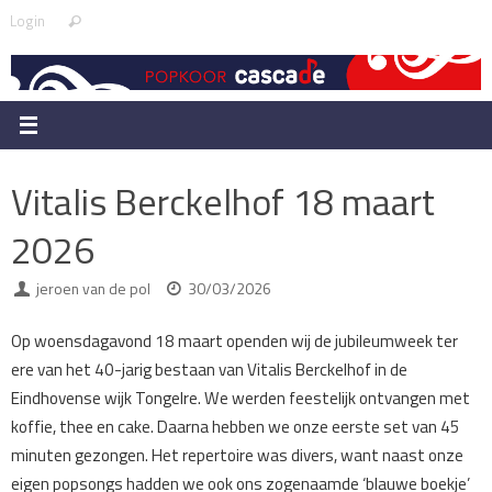
Skip
Search
Login
Search
to
for:
content
Vitalis Berckelhof 18 maart
2026
jeroen van de pol
30/03/2026
Op woensdagavond 18 maart openden wij de jubileumweek ter
ere van het 40-jarig bestaan van Vitalis Berckelhof in de
Eindhovense wijk Tongelre. We werden feestelijk ontvangen met
koffie, thee en cake. Daarna hebben we onze eerste set van 45
minuten gezongen. Het repertoire was divers, want naast onze
eigen popsongs hadden we ook ons zogenaamde ‘blauwe boekje’